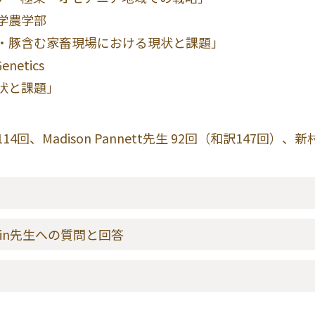
農学部
む家畜現場における現状と課題」
etics
と課題」
、Madison Pannett先生 92回（和訳147回）、新
 Littin先生への質問と回答