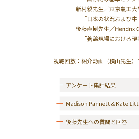
新村毅先生／東京農工大学
「日本の状況および牛・豚含
後藤直樹先生／Hendrix Gen
「養鶏現場における現状
視聴回数：紹介動画（横山先生）114回
アンケート集計結果
Madison Pannett＆Kate
後藤先生への質問と回答