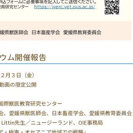
ウム開催報告
～２月３日（金）
演動画の限定公開
国際獣医教育研究センター
会、愛媛県獣医師会、日本畜産学会、愛媛県教育委員会
Kate Littin先生／ニュージーランド、OIE事務局
極東・オセアニア地域での戦略」