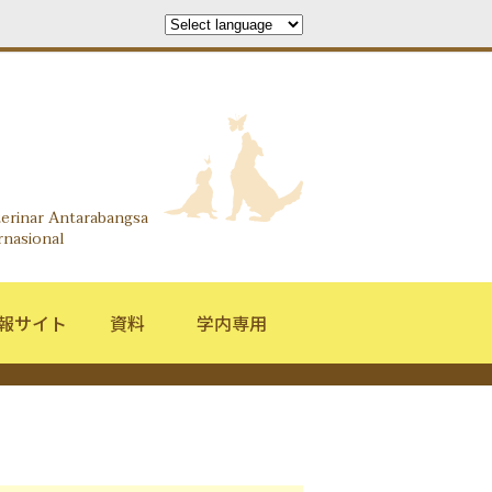
search Information Center
terinar Antarabangsa
rnasional
報サイト
資料
学内専用