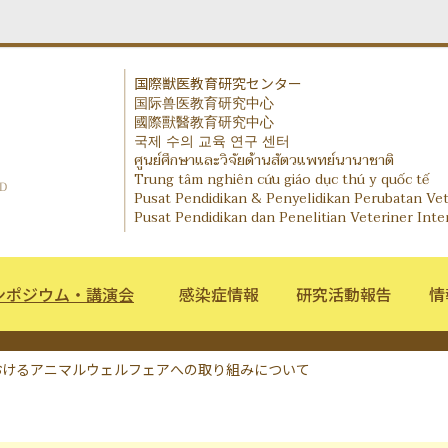
国際獣医教育研究センター
国际兽医教育研究中心
IVERC - International Veterinary Education and Re
國際獸醫教育研究中心
국제 수의 교육 연구 센터
ศูนย์ศึกษาและวิจัยด้านสัตวแพทย์นานาชาติ
Trung tâm nghiên cứu giáo dục thú y quốc tế
Pusat Pendidikan & Penyelidikan Perubatan Ve
Pusat Pendidikan dan Penelitian Veteriner Inte
ンポジウム・講演会
感染症情報
研究活動報告
情
おけるアニマルウェルフェアへの取り組みについて