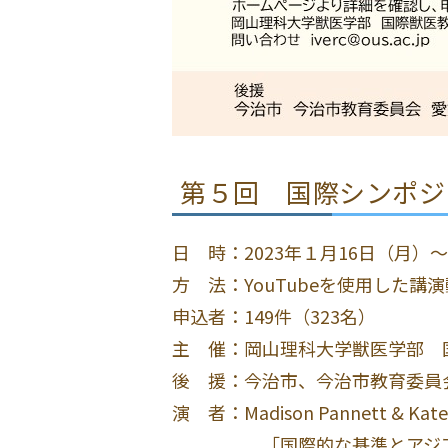
第５回 国際シンポジ
日 時：2023年１月16日（月）
方 法：YouTubeを使用した講
申込者：149件（323名）
主 催：岡山理科大学獣医学部 
後 援：今治市、今治市教育委員
演 者：Madison Pannett & 
「国際的な基準とアジア・