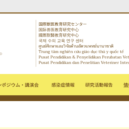
国際獣医教育研究センター
国际兽医教育研究中心
IVERC - International Veterinary Education and Re
國際獸醫教育研究中心
국제 수의 교육 연구 센터
ศูนย์ศึกษาและวิจัยด้านสัตวแพทย์นานาชาติ
Trung tâm nghiên cứu giáo dục thú y quốc tế
Pusat Pendidikan & Penyelidikan Perubatan Ve
Pusat Pendidikan dan Penelitian Veteriner Inte
ンポジウム・講演会
感染症情報
研究活動報告
情