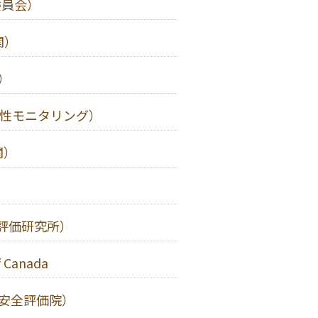
委員会）
関）
）
抗菌性モニタリング）
関）
ク評価研究所）
f Canada
品安全評価院）