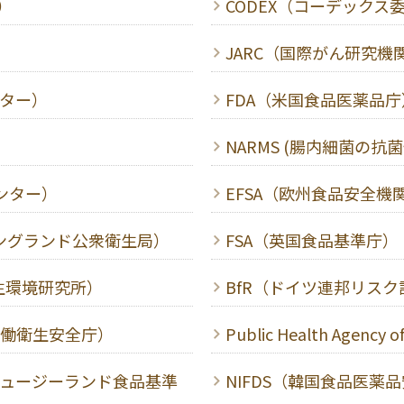
）
CODEX（コーデックス
JARC（国際がん研究機
ンター）
FDA（米国食品医薬品庁
NARMS (腸内細菌の
ンター）
EFSA（欧州食品安全機
and（イングランド公衆衛生局）
FSA（英国食品基準庁）
生環境研究所）
BfR（ドイツ連邦リス
労働衛生安全庁）
Public Health Agency o
ニュージーランド食品基準
NIFDS（韓国食品医薬