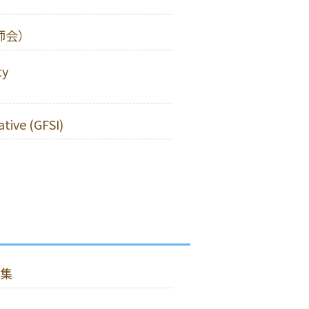
師会）
ty
ative (GFSI)
集