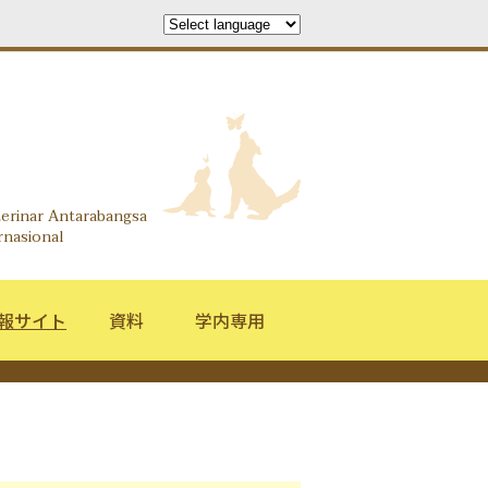
search Information Center
terinar Antarabangsa
rnasional
報サイト
資料
学内専用