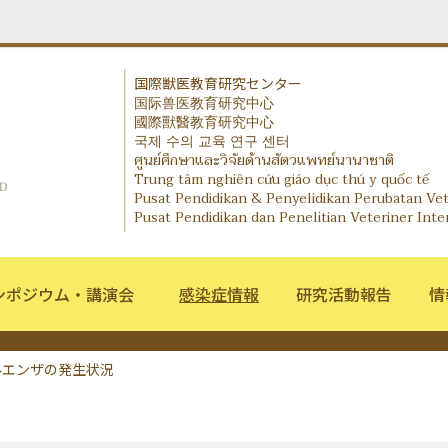
国際獣医教育研究センター
国际兽医教育研究中心
IVERC - International Veterinary Education and Re
國際獸醫教育研究中心
국제 수의 교육 연구 센터
ศูนย์ศึกษาและวิจัยด้านสัตวแพทย์นานาชาติ
Trung tâm nghiên cứu giáo dục thú y quốc tế
Pusat Pendidikan & Penyelidikan Perubatan Ve
Pusat Pendidikan dan Penelitian Veteriner Inte
ンポジウム・講演会
感染症情報
研究活動報告
情
ルエンザの発生状況