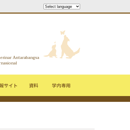
search Information Center
terinar Antarabangsa
rnasional
報サイト
資料
学内専用